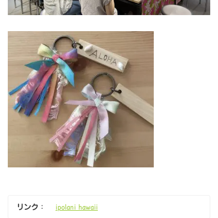
リンク
：
ipolani hawaii