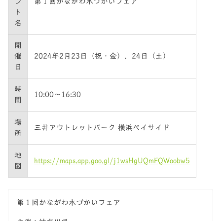
ン
第１回かながわ木づかいフェア
ト
名
開
催
2024年2月23日（祝・金）、24日（土）
日
時
10:00～16:30
間
場
三井アウトレットパーク 横浜ベイサイド
所
地
https://maps.app.goo.gl/j1wsHgUQmFQWoobw5
図
第１回かながわ木づかいフェア