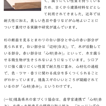
く、腐りにくい性質を持っている
ため、古くから建築材料などとし
て利用されてきました。近年では
耐久性に加え。美しい色目や香りなどが心地よいことに
ついて裏付ける実験や研究が進んでいます。
杉の断面を見るとまわりの白い部分と中心の赤い部分が
見られます。白い部分は「辺材(白太)」で、木が活動して
いる部分。赤い部分は「心材(赤み)」といって、木を腐ら
せる微生物が生きられないようになっています。シロア
リに強く腐りにくい性質で耐久性に富み、心材化の過程
で、色・ツヤ・香りに関わる成分も多くつくられること
がわかっています。徳島スギのいいところが凝縮されて
いるのが「心材(赤み)」というわけです。
(一社)徳島県木の家づくり協会は、産学官連携で「心材(赤
み)」を使った新商品の開発に取り組み、「ヒーリングウ