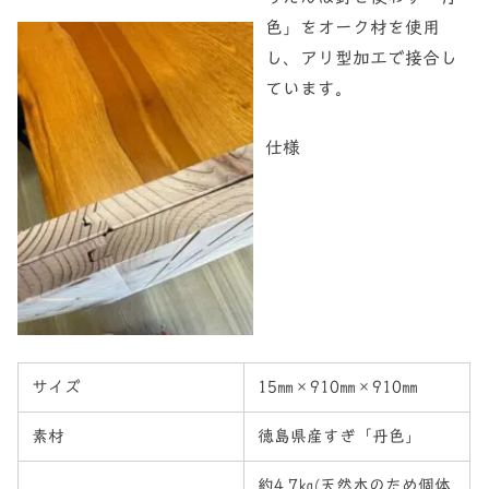
色」をオーク材を使用
し、アリ型加工で接合し
ています。
仕様
サイズ
15㎜×910㎜×910㎜
素材
徳島県産すぎ「丹色」
約4.7㎏(天然木のため個体