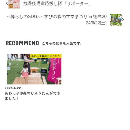
放課後児童応援し隊『サポーター』
～暮らしのSDGs～学びの森のママまつり in 徳島20
24/6/22[土]
RECOMMEND
こちらの記事も人気です。
あわっ子森のじゅうたん
2025.6.22
あわっ子@森のじゅうたんができ
ました！