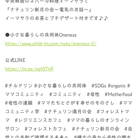
中央林間のネパール料理イーマサラで
『ナチュリン新月の会〜電気のお話〜』
イーマサラのお茶とプチデザート付きです♪♪
●小さな暮らしの共同体Oneness
https://www.child-rin.com/note/oneness-2/
公式LINE
https://lin.ee/agt07nR
#チルドリン #小さな暮らしの共同体 #SDGs #organic #
ママコミュニティ #コミュニティ #母性 #Motherfood
#母性の連鎖 #ママたちとさがす幸せのものさし #ママ
コミュニティ学 #ナチュリン満月の会 #フォレストマ
マ #レジリエンスカフェ #ママの暮らしのオンライン
サロン #フォレストカフェ #ナチュリン新月の会 #自
然との共創で循環する未来へ #縄文の森から母性の贈も