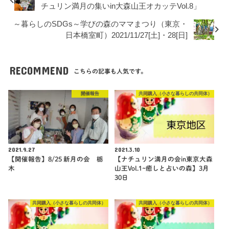
チュリン満月の集いin大森山王オカッテVol.8」
～暮らしのSDGs～学びの森のママまつり（東京・
日本橋室町）2021/11/27[土]・28[日]
RECOMMEND
こちらの記事も人気です。
開催報告
共同購入（小さな暮らしの共同体）
2021.9.27
2021.3.10
【開催報告】8/25 新月の会 栃
【ナチュリン満月の会in東京大森
木
山王Vol.1~癒しと占いの森】3月
30日
共同購入（小さな暮らしの共同体）
共同購入（小さな暮らしの共同体）