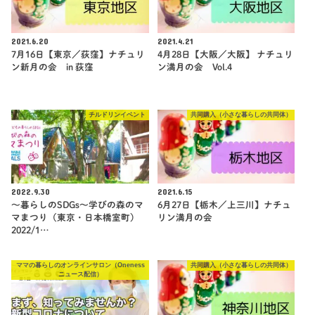
2021.6.20
2021.4.21
7月16日【東京／荻窪】ナチュリ
4月28日【大阪／大阪】 ナチュリ
ン新月の会 in 荻窪
ン満月の会 Vol.4
チルドリンイベント
共同購入（小さな暮らしの共同体）
2022.9.30
2021.6.15
～暮らしのSDGs～学びの森のマ
6月27日【栃木／上三川】ナチュ
マまつり（東京・日本橋室町）
リン満月の会
2022/1…
ママの暮らしのオンラインサロン（Oneness
共同購入（小さな暮らしの共同体）
ニュース配信）