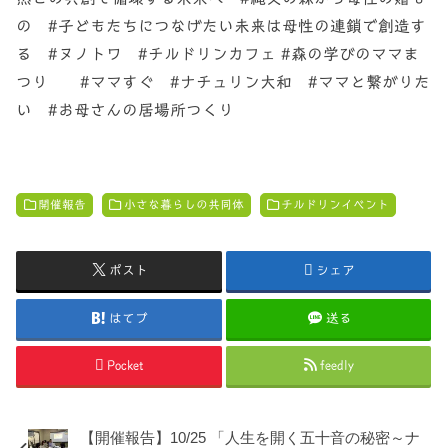
の #子どもたちにつなげたい未来は母性の連鎖で創造す
る #ヌノトワ #チルドリンカフェ #森の学びのママま
つり #ママすぐ #ナチュリン大和 #ママと繋がりた
い #お母さんの居場所つくり
開催報告
小さな暮らしの共同体
チルドリンイベント
ポスト
シェア
はてブ
送る
Pocket
feedly
【開催報告】10/25 「人生を開く五十音の秘密～ナ