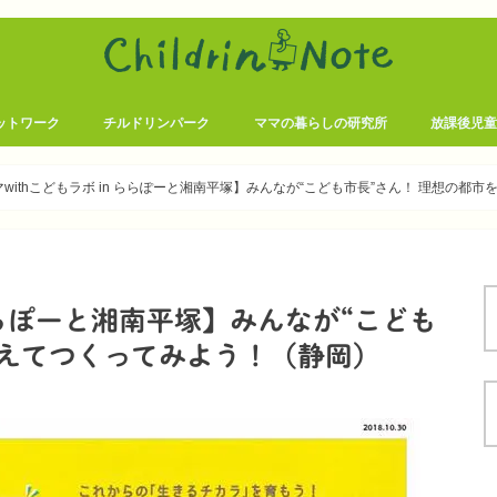
ットワーク
チルドリンパーク
ママの暮らしの研究所
放課後児
JIDOサポ
JIDOサ
withこどもラボ in ららぽーと湘南平塚】みんなが“こども市長”さん！ 理想の都市を考
 ららぽーと湘南平塚】みんなが“こども
考えてつくってみよう！（静岡）