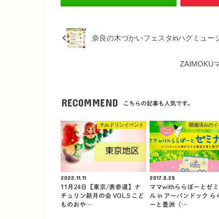
奈良の木づかいフェスタinハグミュー
ZAIMOKUマ
RECOMMEND
こちらの記事も人気です。
チルドリンイベント
開催済みのイ
2022.11.11
2017.8.28
11月24日【東京/表参道】ナ
ママwithららぽーとゼ
チュリン新月の会 VOL.5 こど
ル in アーバンドック ら
ものおや…
ーと豊洲（…