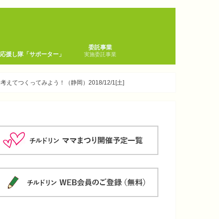
委託事業
童応援し隊「サポーター」
実施委託事業
中央区
神奈川県
徳島県
【ご依頼はこちら】
ポ【サポーター登録はこちら】
えてつくってみよう！（静岡）2018/12/1[土]