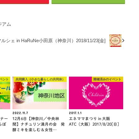
ジアム
ルシェ in HaRuNe小田原（神奈川）2018/11/23[金]
ベント
共同購入（小さな暮らしの共同体）
開催済みのイベント
2022.11.7
2017.1.1
ミナー
12月6日【神奈川／中央林
エネママまつり in 大阪
らぽ
間】ナチュリン満月の会 発
ATC（大阪）2017/8/20[日]
酵ミキを楽しむ＆女性…