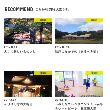
RECOMMEND
こちらの記事も人気です。
備忘録
備忘録
2016.11.29
2016.12.29
古くて新しいものさし
秩序のなかでの『あるべき姿』
備忘録
備忘録
2017.1.27
2018.3.21
今日は旧暦の大晦日
〜みんなでレジリエンス！〜手あ
らいハッピー♪ 教室導入開